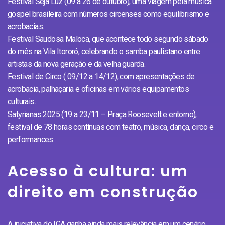
Festival Seja Luz (09 a 26 de outubro), uma viagem pela música
gospel brasileira com números circenses como equilibrismo e
acrobacias.
Festival Saudosa Maloca, que acontece todo segundo sábado
do mês na Vila Itororó, celebrando o samba paulistano entre
artistas da nova geração e da velha guarda.
Festival de Circo ( 09/12 a 14/12), com apresentações de
acrobacia, palhaçaria e oficinas em vários equipamentos
culturais.
Satyrianas 2025 (19 a 23/11 – Praça Roosevelt e entorno),
festival de 78 horas contínuas com teatro, música, dança, circo e
performances.
Acesso à cultura: um
direito em construção
A iniciativa do IGA ganha ainda mais relevância em um cenário