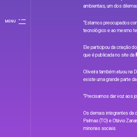
ambientais, um dos dilemas 
M
E
N
U
“Estamos preocupados com
tecnológico e ao mesmo te
Ele participou da criação d
que é publicada no site da
Oliveira também atuou na D
existe uma grande parte da
“Precisamos dar voz aos j
Os demais integrantes da de
Palmas (TO) e Otávio Zanar
minorias sociais.