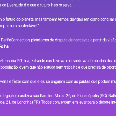
da juventude é o que o futuro lhes reserva.
 o futuro do planeta, mas também temos dúvidas em como conciliar
mpo mais sustentável.”
o
PerifaConnection,
plataforma de disputa de narrativas a partir da visã
Folha
.
efensoria Pública, entrando nas favelas e ouvindo as demandas dos m
 população jovem que não estuda nem trabalha e que precisa de oport
ovens e fazer com que eles se engajem com as pautas que podem muda
legação brasileira são Karoline Muniz, 26, de Florianópolis (SC), Nat
de, 21, de Londrina (PR). Todos convergem em levar para o debate in