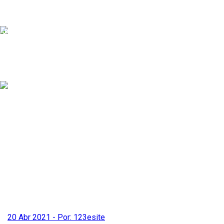
0
Carregando...
MENU
ABRIR
FECHAR
20 Abr 2021 - Por: 123esite