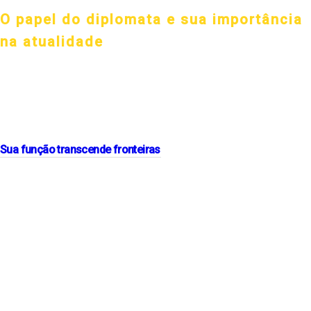
O papel do diplomata e sua importância
na atualidade
O diplomata desempenha um papel crucial na atualidade como um
facilitador essencial das relações internacionais.
Sua função transcende fronteiras
e implica em representar seu
país em negociações, tratados e acordos bilaterais e multilaterais.
Além disso, eles são responsáveis por promover os interesses
nacionais, proteger os direitos dos cidadãos no exterior e contribuir
para a paz mundial.
No cenário contemporâneo, marcado por desafios globais como
mudanças climáticas, conflitos regionais e pandemias, os diplomatas
são fundamentais para buscar soluções diplomáticas e cooperação
entre nações. Eles atuam como mediadores, promovendo o diálogo e
a resolução pacífica de disputas.