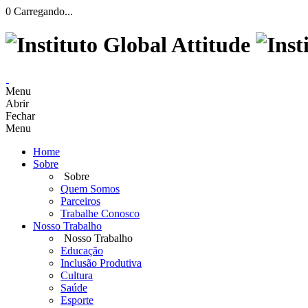
0
Carregando...
Menu
Abrir
Fechar
Menu
Home
Sobre
Sobre
Quem Somos
Parceiros
Trabalhe Conosco
Nosso Trabalho
Nosso Trabalho
Educação
Inclusão Produtiva
Cultura
Saúde
Esporte