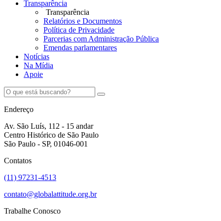
Transparência
Transparência
Relatórios e Documentos
Política de Privacidade
Parcerias com Administração Pública
Emendas parlamentares
Notícias
Na Mídia
Apoie
Endereço
Av. São Luís, 112 - 15 andar
Centro Histórico de São Paulo
São Paulo - SP, 01046-001
Contatos
(11) 97231-4513
contato@globalattitude.org.br
Trabalhe Conosco