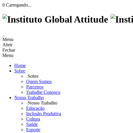
0
Carregando...
Menu
Abrir
Fechar
Menu
Home
Sobre
Sobre
Quem Somos
Parceiros
Trabalhe Conosco
Nosso Trabalho
Nosso Trabalho
Educação
Inclusão Produtiva
Cultura
Saúde
Esporte