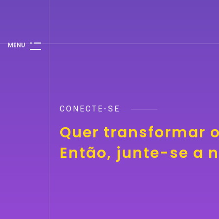
M
E
N
U
CONECTE-SE
Quer transformar 
Então, junte-se a 