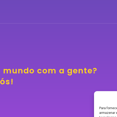
o mundo com a gente?
nós!
Para fornec
armazenar e