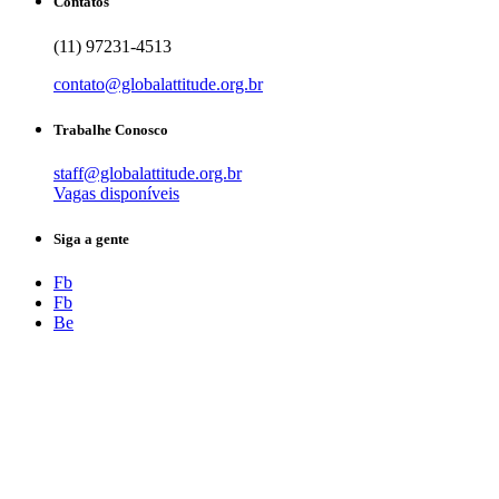
Contatos
(11) 97231-4513
contato@globalattitude.org.br
Trabalhe Conosco
staff@globalattitude.org.br
Vagas disponíveis
Siga a gente
Fb
Fb
Be