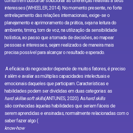
comum em busca de solucionar as diferenças relativas a seus
interesses (WHEELER, 2014). No momento presente, no forte
entrelaçamento das relações internacionais, exige-se o
planejamento e aprimoramento da prática, seja na leitura do
ambiente, timing, tom de voz, na utilização da sensibilidade
holística, ao passo que a tomada de decisões, ao mapear
pessoas e interesses, sejam realizados de maneira mais
precisa possível para alcançar o resultado esperado.
A eficácia do negociador depende de muitos fatores, é preciso
ir além e avaliar as múltiplas capacidades intelectuais e
emocionais daqueles que participam. Características e
habilidades podem ser divididas em duas categorias: as
hard skills
e
soft skills
(ANTUNES, 2020). As
hard skills
são conhecidas àquelas habilidades que seriam fáceis de
serem aprendidas e ensinadas; normalmente relacionadas com o
saber fazer algo (
know-how