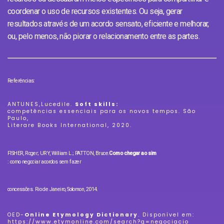
coordenar o uso de recursos existentes. Ou seja, gerar
resultados através de um acordo sensato, eficiente e melhorar,
ou, pelo menos, não piorar o relacionamento entre as partes.
Referências:
ANTUNES,
Lucedile.
Soft skills:
competências essenciais para os novos tempos. São
Paulo,
Literare Books International, 2020.
FISHER, Roger; URY, William L.; PATTON, Bruce.
Como chegar ao sim
: como negociar acordos sem fazer
concessões. Rio de Janeiro, Solomon, 2014.
OED-
Online Etymology Dictionary
. Disponível em:
https://www.etymonline.com/search?q=negociacio