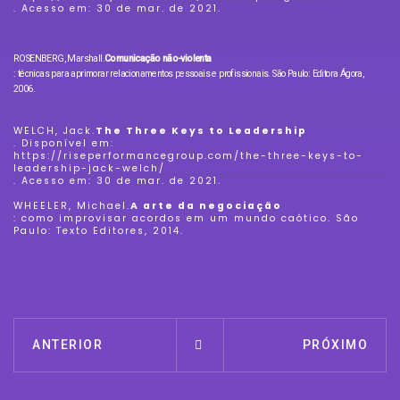
. Acesso em: 30 de mar. de 2021.
ROSENBERG, Marshall.
Comunicação não-violenta
: técnicas para aprimorar relacionamentos pessoais e profissionais. São Paulo: Editora Ágora,
2006.
WELCH, Jack.
The Three Keys to Leadership
. Disponível em:
https://riseperformancegroup.com/the-three-keys-to-
leadership-jack-welch/
. Acesso em: 30 de mar. de 2021.
WHEELER, Michael.
A arte da negociação
: como improvisar acordos em um mundo caótico. São
Paulo: Texto Editores, 2014.
ANTERIOR
PRÓXIMO