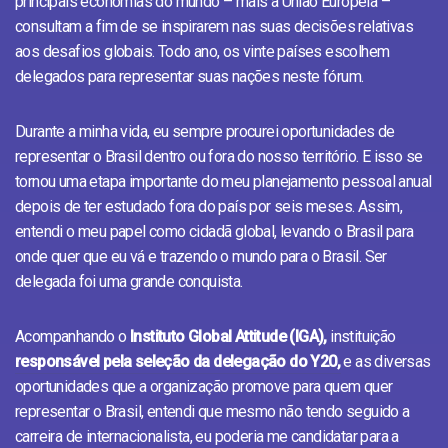
principais economias do mundo – mais a União Europeia –
consultam a fim de se inspirarem nas suas decisões relativas
aos desafios globais. Todo ano, os vinte países escolhem
delegados para representar suas nações neste fórum.
Durante a minha vida, eu sempre procurei oportunidades de
representar o Brasil dentro ou fora do nosso território. E isso se
tornou uma etapa importante do meu planejamento pessoal anual
depois de ter estudado fora do país por seis meses. Assim,
entendi o meu papel como cidadã global, levando o Brasil para
onde quer que eu vá e trazendo o mundo para o Brasil. Ser
delegada foi uma grande conquista.
Acompanhando o
Instituto Global Attitude (IGA),
instituição
responsável pela seleção da delegação do Y20,
e as diversas
oportunidades que a organização promove para quem quer
representar o Brasil, entendi que mesmo não tendo seguido a
carreira de internacionalista, eu poderia me candidatar para a