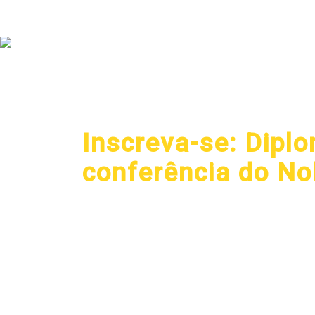
0
Loading...
Inscreva-se: Diplo
conferência do No
Se interessa por assuntos 
para formar a delegação qu
do ganhador do Nobel da Pa
fevereiro.
Os selecionados, independe
reconciliação e sua relaçã