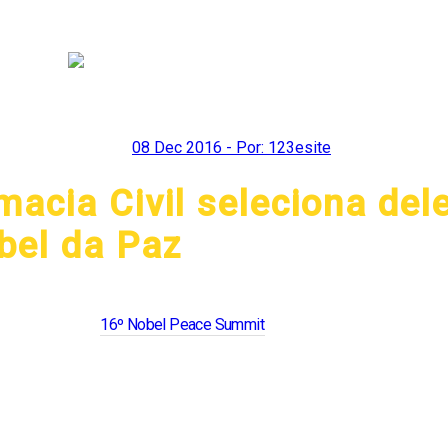
08 Dec 2016 - Por: 123esite
macia Civil seleciona de
bel da Paz
relacionados à paz mundial? O programa Diplomacia Civil busca seis j
e participará do
16º Nobel Peace Summit
. Realizado pela primeira vez
z 2016, Juan Manuel Santos, o evento acontecerá em Bogotá (Colômbi
nte do grau de formação, participarão de debates relacionados à con
o com o desenvolvimento, além de contar com reuniões exclusivas, a