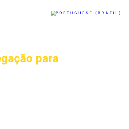
CONTACT
legação para
ovens, de 18 a 30 anos,
 na América Latina, no país
a), entre os dias 1 e 7 de
strução da paz,
gendadas pelo programa.