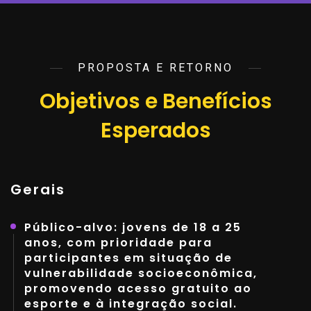
participantes e apresentação de resultados
para empresas parceiras, criando
oportunidades de aproximação com o
mercado de trabalho.
PROPOSTA E RETORNO
Com duração de seis meses, a Copa Estag
Objetivos e Benefícios
promove dois grandes dias de competição,
Esperados
oferecendo estrutura adequada, arbitragem,
acompanhamento técnico, alimentação,
segurança e organização esportiva. A
proposta busca consolidar uma tradição
Gerais
esportiva na região, incentivando a prática
contínua do esporte e contribuindo para o
Público-alvo: jovens de 18 a 25
desenvolvimento humano dos
anos, com prioridade para
participantes.
participantes em situação de
vulnerabilidade socioeconômica,
promovendo acesso gratuito ao
esporte e à integração social.