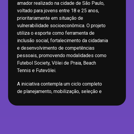
amador realizado na cidade de São Paulo,
voltado para jovens entre 18 e 25 anos,
prioritariamente em situação de
vulnerabilidade socioeconômica. O projeto
utiliza o esporte como ferramenta de
inclusão social, fortalecimento da cidadania
e desenvolvimento de competências
pessoais, promovendo modalidades como
Futebol Society, Vôlei de Praia, Beach
Tennis e Futevôlei.
A iniciativa contempla um ciclo completo
de planejamento, mobilização, seleção e
realização das competições, envolvendo
aproximadamente 125 participantes e mais
de 480 atletas ao longo das disputas. Além
dos torneios, o projeto realiza avaliações
individuais, acompanhamento dos