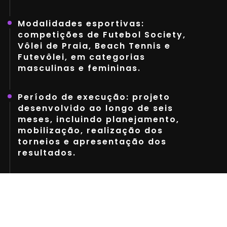
Modalidades esportivas:
competições de Futebol Society,
Vôlei de Praia, Beach Tennis e
Futevôlei, em categorias
masculinas e femininas.
Período de execução: projeto
desenvolvido ao longo de seis
meses, incluindo planejamento,
mobilização, realização dos
torneios e apresentação dos
resultados.
Participação gratuita: todas as
inscrições são gratuitas,
garantindo acesso democrático às
atividades e ampliando as
oportunidades para os jovens