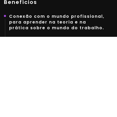
Benefícios
Conexão com o mundo profissional,
para aprender na teoria e na
prática sobre o mundo do trabalho.
Projeto de vida, a fim de praticar
exercícios pessoais e sociais de
autonomia, protagonismo e
convivência.
Orientação profissional e
vocacional, conforme cada plano
de carreira e meta forem
apresentados.