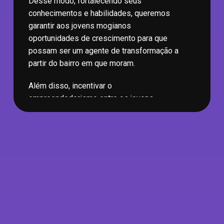
Desse modo, fortalecendo seus
conhecimentos e habilidades, queremos
garantir aos
jovens mogianos
oportunidades de crescimento para que
possam ser um agente de transformação a
partir do bairro em que moram.
Além disso, incentivar o
empreendedorismo entre os jovens,
fornecendo conhecimentos sobre a criação
e gestão de negócios, estimulando a
criatividade e a inovação.