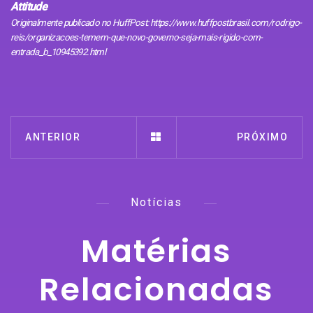
Attitude
Originalmente publicado no HuffPost: https://www.huffpostbrasil.com/rodrigo-
reis/organizacoes-temem-que-novo-governo-seja-mais-rigido-com-
entrada_b_10945392.html
ANTERIOR
PRÓXIMO
Notícias
Matérias
Relacionadas