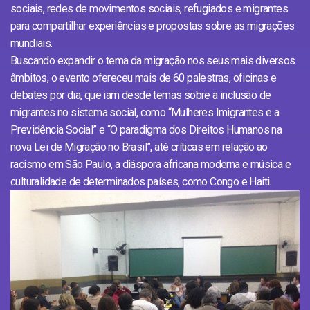
sociais, redes de movimentos sociais, refugiados e migrantes
para compartilhar experiências e propostas sobre as migrações
mundiais.
Buscando expandir o tema da migração nos seus mais diversos
âmbitos, o evento ofereceu mais de 60 palestras, oficinas e
debates por dia, que iam desde temas sobre a inclusão de
migrantes no sistema social, como “Mulheres Imigrantes e a
Previdência Social” e “O paradigma dos Direitos Humanos na
nova Lei de Migração no Brasil”, até críticas em relação ao
racismo em São Paulo, a diáspora africana moderna e música e
culturalidade de determinados países, como Congo e Haiti.