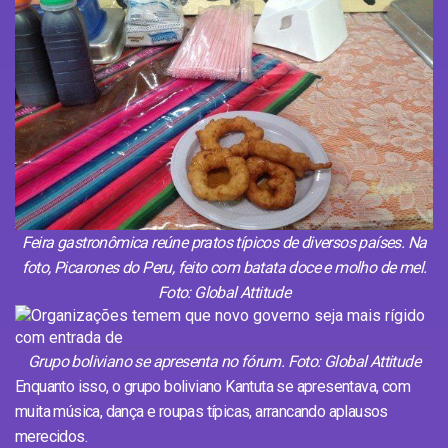
Feira gastronômica reúne pratos típicos de diversos países. Na
foto, Picarones do Peru, feito com batata doce e molho de mel.
Foto: Global Attitude
Grupo boliviano se apresenta no fórum. Foto: Global Attitude
Enquanto isso, o grupo boliviano Kantuta se apresentava, com
muita música, dança e roupas típicas, arrancando aplausos
merecidos.