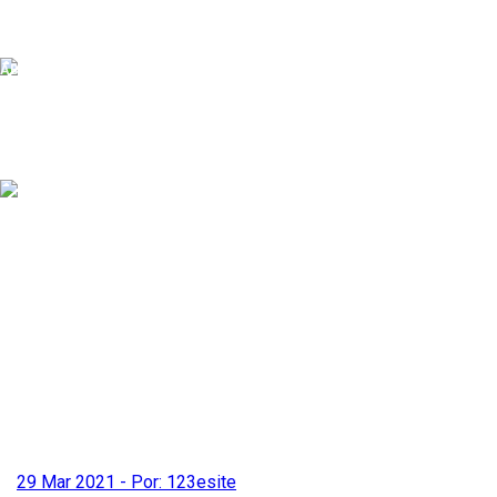
0
Carregando...
MENU
ABRIR
FECHAR
29 Mar 2021 - Por: 123esite