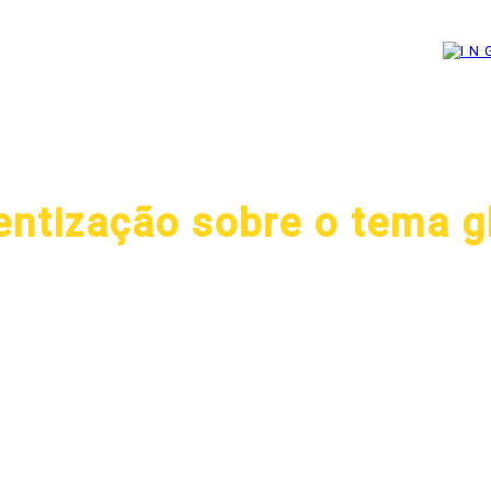
CONTATO
entização sobre o tema g
deslocamentos forçados no mundo – o
e o número de refugiados e deslocados no
io divulgado ontem pela ONU, tornando