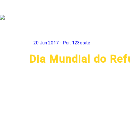
0
Carregando...
20 Jun 2017 - Por: 123esite
Dia Mundial do Ref
Segundo no
número mais
Conflitos l
mundo tenha