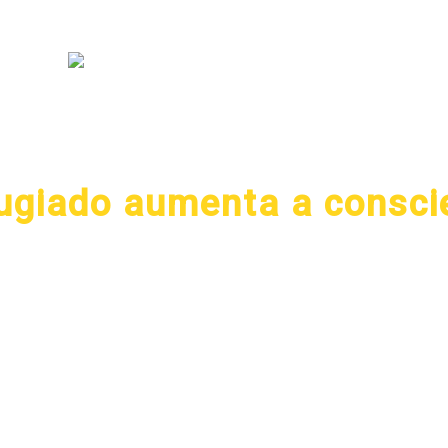
ugiado aumenta a consci
vo relatório da ONU, mais de 65 milhões de pessoas passam por 
 alto já registrado
ocais, guerra civil e fome são alguns dos fatores que fizeram com qu
 configurado em 2016 o maior aumento já registrado, segundo relatór