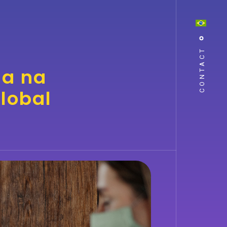
CONTACT
ia na
lobal