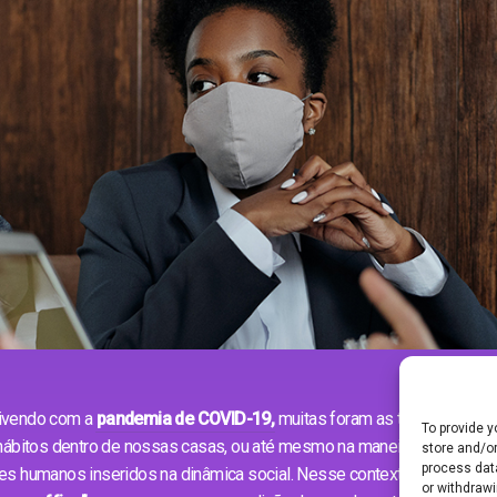
ivendo com a
pandemia de COVID-19,
muitas foram as transformaçõ
To provide 
 hábitos dentro de nossas casas, ou até mesmo na maneira como trab
store and/or
process dat
s humanos inseridos na dinâmica social. Nesse contexto, o local que 
or withdrawi