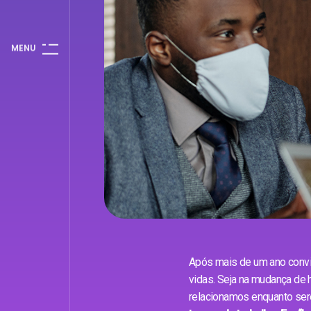
M
E
N
U
Após mais de um ano conv
vidas. Seja na mudança de
relacionamos enquanto sere