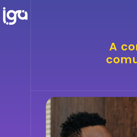
A co
comu