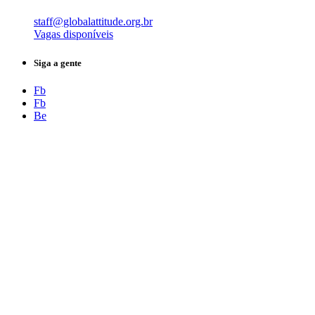
staff@globalattitude.org.br
Vagas disponíveis
Siga a gente
Fb
Fb
Be