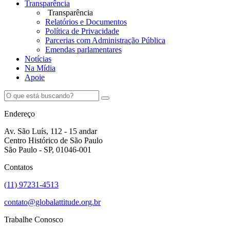
Transparência
Transparência
Relatórios e Documentos
Política de Privacidade
Parcerias com Administração Pública
Emendas parlamentares
Notícias
Na Mídia
Apoie
Endereço
Av. São Luís, 112 - 15 andar
Centro Histórico de São Paulo
São Paulo - SP, 01046-001
Contatos
(11) 97231-4513
contato@globalattitude.org.br
Trabalhe Conosco