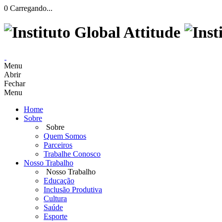
0
Carregando...
Menu
Abrir
Fechar
Menu
Home
Sobre
Sobre
Quem Somos
Parceiros
Trabalhe Conosco
Nosso Trabalho
Nosso Trabalho
Educação
Inclusão Produtiva
Cultura
Saúde
Esporte