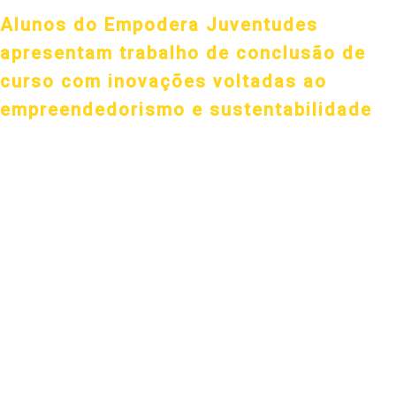
Alunos do Empodera Juventudes
apresentam trabalho de conclusão de
curso com inovações voltadas ao
empreendedorismo e sustentabilidade
Evento é um passo importante que antecipa a formatura da quarta edi
Cerca de 270 alunos do Programa Empodera Juventudes se dividiram 
conclusão de curso. O evento reuniu membros da Secretaria do Dese
Inovação e Projetos Avançados, o PIPA HUB, local de exposições, pal
A equipe de vinte educadores, capitaneada por Jaqueline Brito, coo
apresentações.